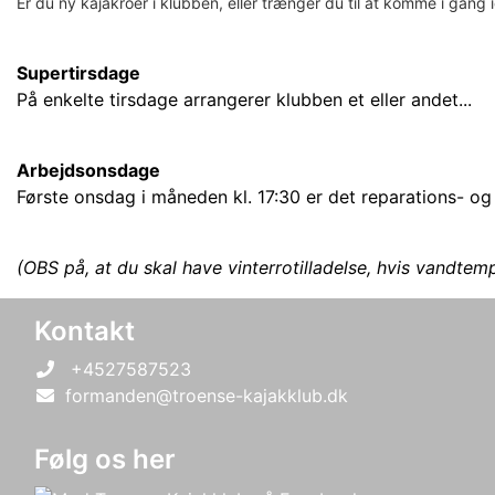
Er du ny kajakroer i klubben, eller trænger du til at komme i gang
Supertirsdage
På enkelte tirsdage arrangerer klubben et eller andet...
Arbejdsonsdage
Første onsdag i måneden kl. 17:30 er det reparations- og 
(OBS på, at du skal have vinterrotilladelse, hvis vandtem
Kontakt
+4527587523
formanden@troense-kajakklub.dk
Følg os her