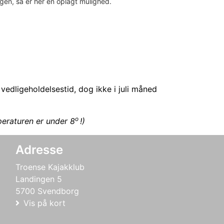
 igen, så er her en oplagt mulighed.
vedligeholdelsestid, dog ikke i juli måned
o
peraturen er under 8
!)
Adresse
Troense Kajakklub
Landingen 5
5700 Svendborg
Vis på kort