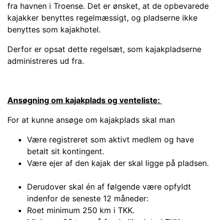
fra havnen i Troense. Det er ønsket
,
at de opbevarede
kajakker benyttes regelmæssigt
,
og pladserne ikke
benyttes som kajakhotel.
Derfor er opsat dette regelsæt
,
som kajakpladserne
administreres ud fra.
Ansøgning om kajakplads og venteliste:
For at kunne ansøge om kajakplads skal man
Være registreret som aktivt medlem og have
betalt sit kontingent.
Være ejer af den kajak der skal ligge på pladsen.
Derudover skal
én
af følgende være opfyldt
indenfor de seneste 12 måneder:
Roet minimum 250 km i TKK.