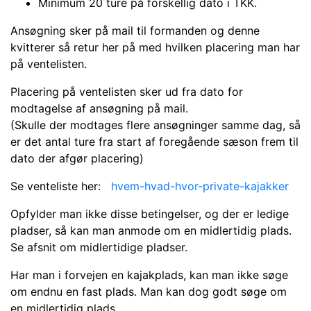
Minimum 20 ture på forskellig dato i TKK.
Ansøgning sker på mail til formanden og denne
kvitterer så retur her på med hvilken placering man har
på ventelisten.
Placering på ventelisten sker ud fra dato for
modtagelse af ansøgning på mail.
(Skulle der modtages flere ansøgninger samme dag, så
er det antal ture fra start af foregående sæson frem til
dato der afgør placering)
Se venteliste her:
hvem-hvad-hvor-private-kajakker
Opfylder man ikke disse betingelser, og der er ledige
pladser, så kan man anmode om en midlertidig plads.
Se afsnit om midlertidige pladser.
Har man i forvejen en kajakplads, kan man ikke søge
om endnu en fast plads. Man kan dog godt søge om
en midlertidig plads.